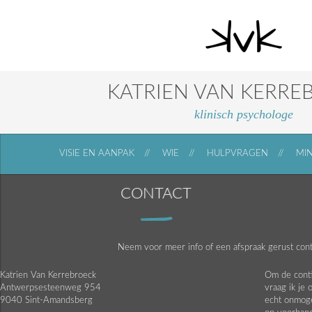
KATRIEN VAN KERRE
klinisch psychologe
VISIE EN AANPAK
WIE
HULPVRAGEN
MIN
CONTACT
Neem voor meer info of een afspraak gerust con
Katrien Van Kerrebroeck
Om de conti
Antwerpsesteenweg 954
vraag ik je
9040 Sint-Amandsberg
echt onmoge