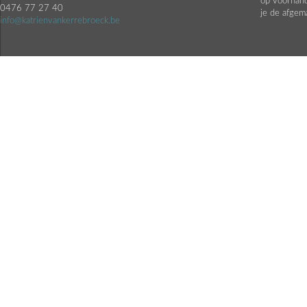
op voorhand.
0476 77 27 40
je de afgem
info@katrienvankerrebroeck.be